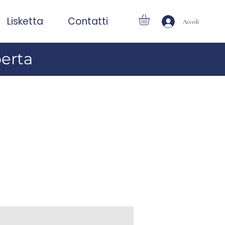
Lisketta
Contatti
Accedi
perta