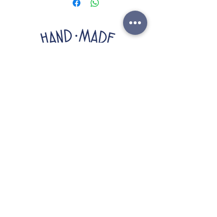
pizzico di paprika affumicata.
handmadebistrot@gmail.com
+39 3896260968
CI SIAMO TRASFERITI NEL NOSTRO
CHIRINGUITO
"LISKETTA"
Ricevi aggiornamenti ed offerte
speciali ;)