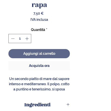
rapa
Prezzo
7,50 €
IVA inclusa
Quantità
*
Aggiungi al carrello
Acquista ora
Un secondo piatto di mare dal sapore
intenso e mediterraneo. Il polpo, cotto
a puntino e tenerissimo, si sposa
perfettamente con il gusto
amarognolo delle cime di rapa,
Ingredienti
creando un contrasto di sapori
irresistibile.