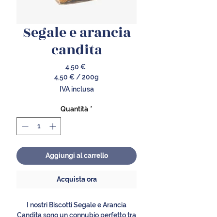
Segale e arancia
candita
Prezzo
4,50 €
4,50 €
/
200g
4,50 €
IVA inclusa
ogni
200
Quantità
*
Grammi
Aggiungi al carrello
Acquista ora
I nostri Biscotti Segale e Arancia
Candita sono un connubio perfetto tra