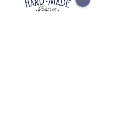
gustati da soli come spuntino leggero
o come accompagnamento a un
dessert al cucchiaio per un tocco di
croccantezza e freschezza.
handmadebistrot@gmail.com
+39 3896260968
CI SIAMO TRASFERITI NEL NOSTRO
CHIRINGUITO
"LISKETTA"
Ricevi aggiornamenti ed offerte
speciali ;)